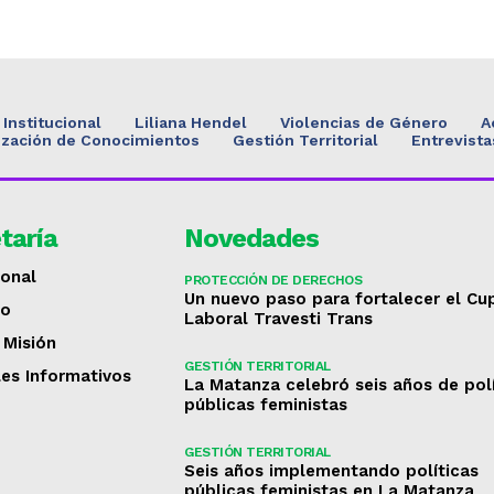
Institucional
Liliana Hendel
Violencias de Género
A
ización de Conocimientos
Gestión Territorial
Entrevista
taría
Novedades
ional
PROTECCIÓN DE DERECHOS
Un nuevo paso para fortalecer el Cu
to
Laboral Travesti Trans
 Misión
GESTIÓN TERRITORIAL
les Informativos
La Matanza celebró seis años de pol
públicas feministas
GESTIÓN TERRITORIAL
Seis años implementando políticas
públicas feministas en La Matanza