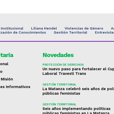
Institucional
Liliana Hendel
Violencias de Género
A
ización de Conocimientos
Gestión Territorial
Entrevista
taría
Novedades
ional
PROTECCIÓN DE DERECHOS
Un nuevo paso para fortalecer el Cu
to
Laboral Travesti Trans
 Misión
GESTIÓN TERRITORIAL
les Informativos
La Matanza celebró seis años de pol
públicas feministas
GESTIÓN TERRITORIAL
Seis años implementando políticas
públicas feministas en La Matanza