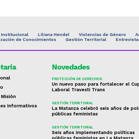
Institucional
Liliana Hendel
Violencias de Género
A
ización de Conocimientos
Gestión Territorial
Entrevista
taría
Novedades
ional
PROTECCIÓN DE DERECHOS
Un nuevo paso para fortalecer el Cu
to
Laboral Travesti Trans
 Misión
GESTIÓN TERRITORIAL
les Informativos
La Matanza celebró seis años de pol
públicas feministas
GESTIÓN TERRITORIAL
Seis años implementando políticas
públicas feministas en La Matanza