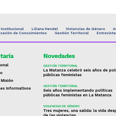
Institucional
Liliana Hendel
Violencias de Género
A
ización de Conocimientos
Gestión Territorial
Entrevista
taría
Novedades
ional
GESTIÓN TERRITORIAL
La Matanza celebró seis años de pol
to
públicas feministas
 Misión
GESTIÓN TERRITORIAL
les Informativos
Seis años implementando políticas
públicas feministas en La Matanza
VIOLENCIAS DE GÉNERO
Tres mujeres, una salida: la vida de
de las violencias