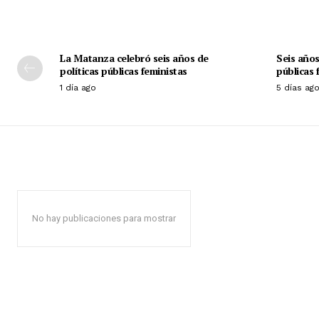
La Matanza celebró seis años de
Seis año
políticas públicas feministas
públicas 
1 día ago
5 días ag
No hay publicaciones para mostrar