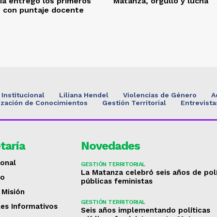
ía entregó los primeros
Matanza, orgullo y lucha
s con puntaje docente
Institucional
Liliana Hendel
Violencias de Género
A
ización de Conocimientos
Gestión Territorial
Entrevista
taría
Novedades
ional
GESTIÓN TERRITORIAL
La Matanza celebró seis años de pol
to
públicas feministas
 Misión
GESTIÓN TERRITORIAL
les Informativos
Seis años implementando políticas