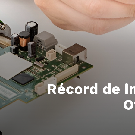
Récord de i
O