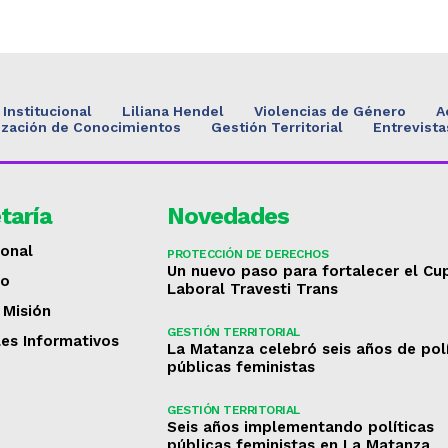
Institucional
Liliana Hendel
Violencias de Género
A
ización de Conocimientos
Gestión Territorial
Entrevista
taría
Novedades
ional
PROTECCIÓN DE DERECHOS
Un nuevo paso para fortalecer el Cu
to
Laboral Travesti Trans
 Misión
GESTIÓN TERRITORIAL
les Informativos
La Matanza celebró seis años de pol
públicas feministas
GESTIÓN TERRITORIAL
Seis años implementando políticas
públicas feministas en La Matanza