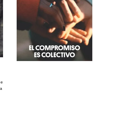
de
na