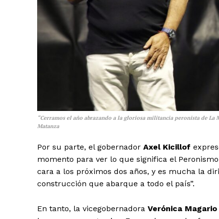
“Cerramos el año abrazando a la gloriosa militancia peronista de La
Matanza
Por su parte, el gobernador
Axel Kicillof
expresó
momento para ver lo que significa el Peronism
cara a los próximos dos años, y es mucha la dir
construcción que abarque a todo el país”.
En tanto, la vicegobernadora
Verónica Magario