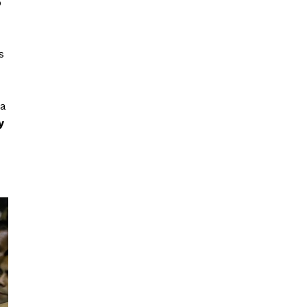
o
s
la
y