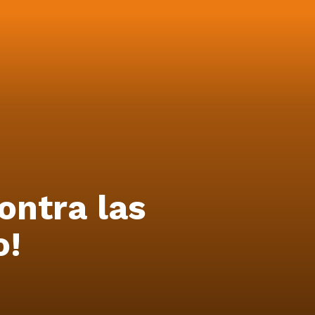
ontra las
o!