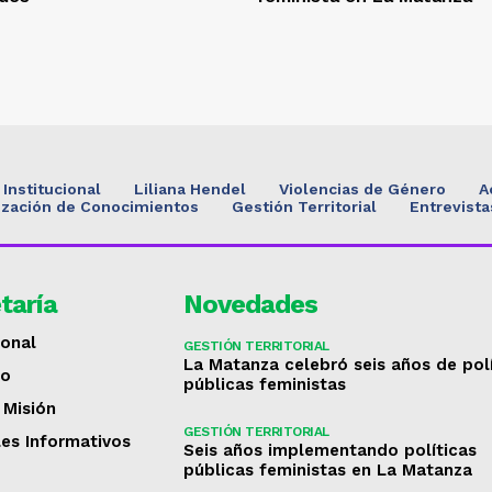
Institucional
Liliana Hendel
Violencias de Género
A
ización de Conocimientos
Gestión Territorial
Entrevista
taría
Novedades
ional
GESTIÓN TERRITORIAL
La Matanza celebró seis años de pol
to
públicas feministas
 Misión
GESTIÓN TERRITORIAL
les Informativos
Seis años implementando políticas
públicas feministas en La Matanza