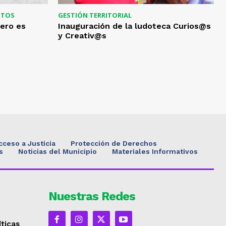
NTOS
GESTIÓN TERRITORIAL
nero es
Inauguración de la ludoteca Curios@s
y Creativ@s
cceso a Justicia
Protección de Derechos
s
Noticias del Municipio
Materiales Informativos
Nuestras Redes
íticas