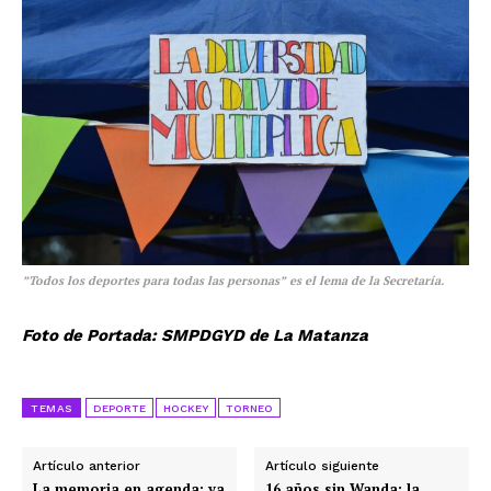
”Todos los deportes para todas las personas” es el lema de la Secretaría.
Foto de Portada: SMPDGYD de La Matanza
TEMAS
DEPORTE
HOCKEY
TORNEO
Artículo anterior
Artículo siguiente
La memoria en agenda: ya
16 años sin Wanda: la