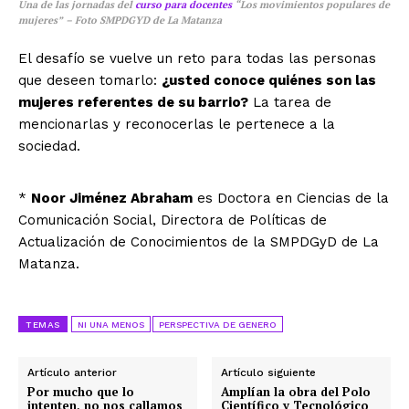
Una de las jornadas del
curso para docentes
“Los movimientos populares de
mujeres” – Foto SMPDGYD de La Matanza
El desafío se vuelve un reto para todas las personas
que deseen tomarlo:
¿usted conoce quiénes son las
mujeres referentes de su barrio?
La tarea de
mencionarlas y reconocerlas le pertenece a la
sociedad.
*
Noor Jiménez Abraham
es Doctora en Ciencias de la
Comunicación Social, Directora de Políticas de
Actualización de Conocimientos de la SMPDGyD de La
Matanza.
TEMAS
NI UNA MENOS
PERSPECTIVA DE GENERO
Artículo anterior
Artículo siguiente
Por mucho que lo
Amplían la obra del Polo
intenten, no nos callamos
Científico y Tecnológico