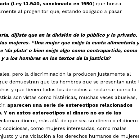
taria (Ley 13.940, sancionada en 1950
) que busca
almente al progenitor que, estando obligado a pasar
ía, dijiste que en la división de lo público y lo privado,
 las mujeres. “Una mujer que exige la cuota alimentaria 
 ‘da plata’ o bien exige algo como contrapartida, como
y a los hombres en los textos de la justicia?
les, pero la discriminación la producen justamente al
ue demuestran que los hombres que se presentan ante 
chos y que tienen todos los derechos a reclamar como lo
ticia son vistas como histéricas, muchas veces abusivas,
ir,
aparecen una serie de estereotipos relacionados
. Y en estos estereotipos el dinero no es de las
eclaman dinero, más allá de que sea su dinero o el dinero
mo codiciosas, como mujeres interesadas, como malas
justo y una violación a los derechos humanos de mujere