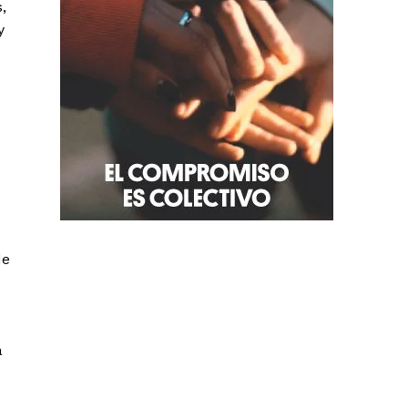
,
y
de
a