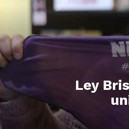
Ley Bri
un