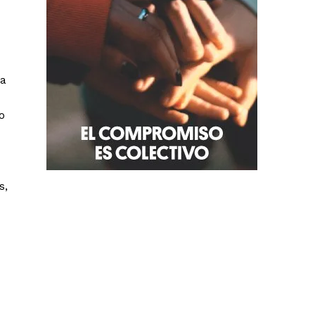
 a
o
s,