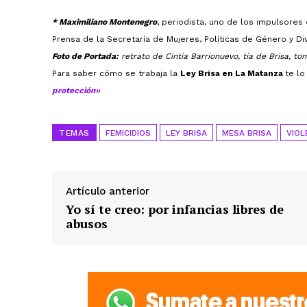
* Maximiliano Montenegro
, periodista, uno de los impulsores
Prensa de la Secretaría de Mujeres, Políticas de Género y D
Foto de Portada:
retrato de Cintia Barrionuevo, tía de Brisa,
Para saber cómo se trabaja la
Ley Brisa en La Matanza
te l
protección»
TEMAS
FEMICIDIOS
LEY BRISA
MESA BRISA
VIOL
Artículo anterior
Yo sí te creo: por infancias libres de
abusos