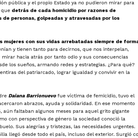
n pública y el propio Estado ya no pudieron mirar para
ie que
detrás de cada homicidio por razones de
as de personas, golpeadas y atravesadas por los
esas mujeres con sus vidas arrebatadas siempre de form
 tenían y tienen tanto para decirnos, que nos interpelan,
 mirar hacia atrás por tanto odio y sus consecuencias
sde los sueños, armando redes y estrategias. ¿Para qué?
ntiras del patriarcado, lograr igualdad y convivir en la
adre
Daiana Barrionuevo
fue víctima de femicidio, tuvo el
cercaron abrazos, ayuda y solidaridad. En ese momento
5, aún faltaban algunos meses para aquel grito gigante
ismo con perspectiva de género la sociedad conoció la
buelo. Sus alegrías y tristezas, las necesidades urgentes.
ilia llegó desde todo el país, incluso del exterior. Surgió c