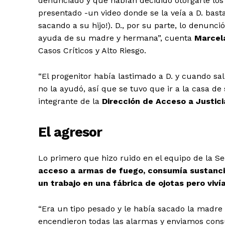
denunciado y que habían decidido otorgarle los
presentado -un video donde se la veía a D. bas
sacando a su hijo!). D., por su parte, lo denunc
ayuda de su madre y hermana”, cuenta
Marcel
Casos Críticos y Alto Riesgo.
“El progenitor había lastimado a D. y cuando sali
no la ayudó, así que se tuvo que ir a la casa d
integrante de la
Dirección de Acceso a Justici
El agresor
Lo primero que hizo ruido en el equipo de la Sec
acceso a armas de fuego, consumía sustancia
un trabajo en una fábrica de ojotas pero viví
“Era un tipo pesado y le había sacado la madre 
encendieron todas las alarmas y enviamos cons