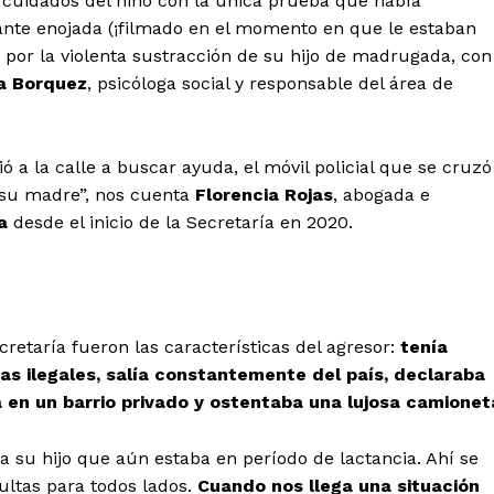
 cuidados del niño con la única prueba que había
tante enojada (¡filmado en el momento en que le estaban
ió por la violenta sustracción de su hijo de madrugada, con
a Borquez
, psicóloga social y responsable del área de
ó a la calle a buscar ayuda, el móvil policial que se cruzó
e su madre”, nos cuenta
Florencia Rojas
, abogada e
a
desde el inicio de la Secretaría en 2020.
retaría fueron las características del agresor:
tenía
s ilegales, salía constantemente del país, declaraba
a en un barrio privado y ostentaba una lujosa camionet
a su hijo que aún estaba en período de lactancia. Ahí se
ultas para todos lados.
Cuando nos llega una situación